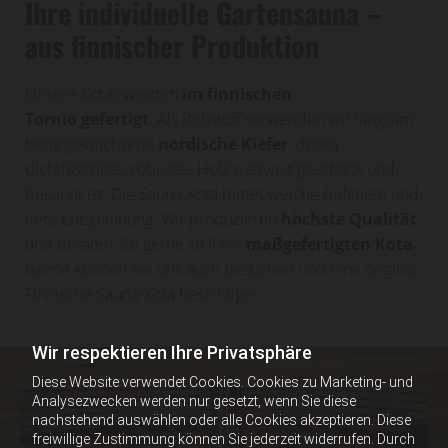
Ihre individuelle Gartensauna –
aus finnischer Produktion
Unsere Kotas werden
im finnischen
Tornio gefertigt
. Als Rohstoff verwenden wir langsam
herangewachsene
nordische Kiefer
, deren
dichtfaseriges, robustes Holz weltweit geschätzt und
bekannt ist. Die Sauna-Kota bietet weiche Aufgüsse und
tiefe Entspannung. Wir produzieren
höchste Qualität
und beraten Sie gerne zu Ihrer
maßgefertigten Kota
.
Gerne können Sie uns auch besuchen und eine original
Finnische Sauna-Kota besichtigen.
Wir respektieren Ihre Privatsphäre
Diese Website verwendet Cookies. Cookies zu Marketing- und
Analysezwecken werden nur gesetzt, wenn Sie diese
nachstehend auswählen oder alle Cookies akzeptieren. Diese
freiwillige Zustimmung können Sie jederzeit widerrufen. Durch