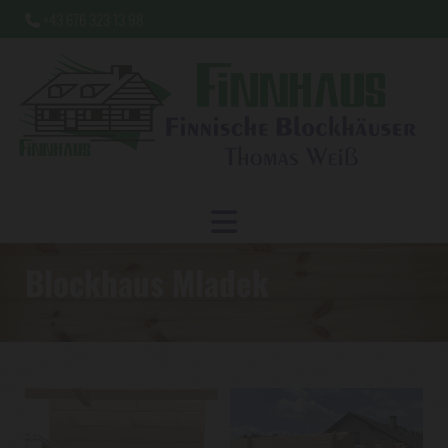
+43 676 323 13 98

Blockhaus Mladek