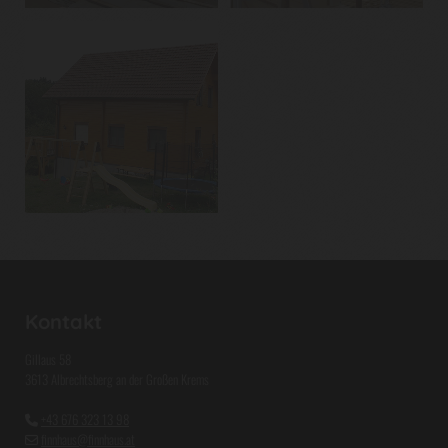
Kontakt
Gillaus 58
3613 Albrechtsberg an der Großen Krems
+43 676 323 13 98

finnhaus@finnhaus.at
