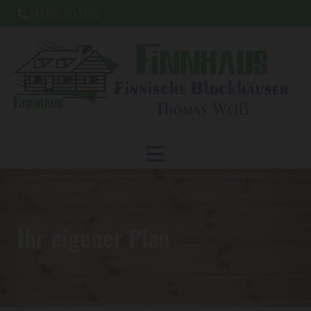
+43 676 323 13 98

Ihr eigener Plan