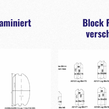
laminiert
Block P
versc