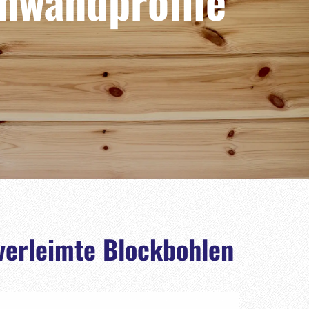
nwandprofile
verleimte Blockbohlen