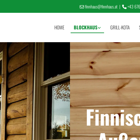
finnhaus@finnhaus.at
|
+43 676


HOME
BLOCKHAUS
GRILL-KOTA
Finnis