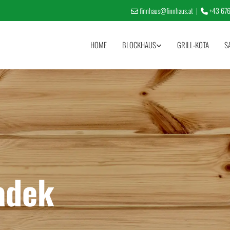
finnhaus@finnhaus.at
|
+43 676


HOME
BLOCKHAUS
GRILL-KOTA
S
adek