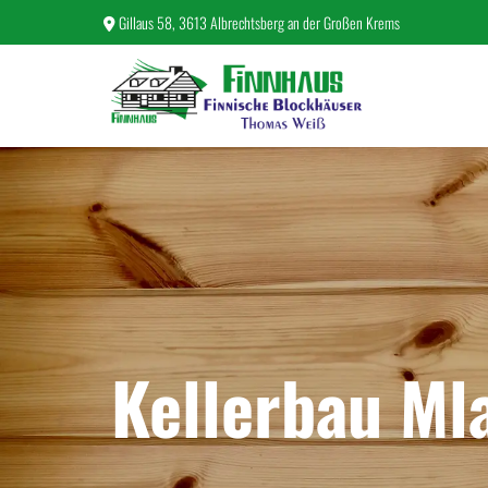
Gillaus 58, 3613 Albrechtsberg an der Großen Krems

Kellerbau Ml