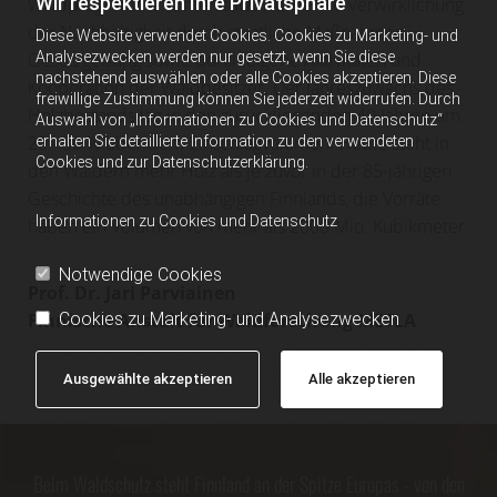
Wir respektieren Ihre Privatsphäre
Waldprogramme. Unterstützt wurde die Verwirklichung
der Nachhaltigkeit durch staatliche Maßnahmen,
Diese Website verwendet Cookies. Cookies zu Marketing- und
Analysezwecken werden nur gesetzt, wenn Sie diese
Gesetzgebung sowie durch eigene Aktivitäten und
nachstehend auswählen oder alle Cookies akzeptieren. Diese
Kooperation der Waldbesitzer. Der Jahreszuwachs des
freiwillige Zustimmung können Sie jederzeit widerrufen. Durch
Holzbestands lag in den zurückliegenden 40 Jahren um
Auswahl von „Informationen zu Cookies und Datenschutz“
20 - 30 % über dem Einschlagvolumen. Heute steht in
erhalten Sie detaillierte Information zu den verwendeten
Cookies und zur Datenschutzerklärung.
den Wäldern mehr Holz als je zuvor in der 85-jährigen
Geschichte des unabhängigen Finnlands, die Vorräte
Informationen zu Cookies und Datenschutz
haben ein Volumen von mehr als 2000 Mio. Kubikmeter.
Notwendige Cookies
Prof. Dr. Jari Parviainen
Cookies zu Marketing- und Analysezwecken
Finnische Anstalt für Waldforschung METLA
Ausgewählte akzeptieren
Alle akzeptieren
Beim Waldschutz steht Finnland an der Spitze Europas - von den