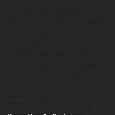
Sortimentsmethode, bei der die Stämme schon am
Einschlagplatz entästet und dem Verwendungszweck
gemäß abgelängt werden. Geäst und Wipfelteile
bleiben im Wald zurück, sodass der Nährstoffkreislauf
nicht abreißt. Unter bestimmten Bedingungen können
Schwachholz und Wipfelteile zur Erzeugung von Energie
verwertet werden. Dank der Ebenheit des Geländes
und der weit verbreiteten Durchforstungspraxis eignet
sich die Sortimentsmethode gut für die finnischen
Verhältnisse. In Kanada und Russland hingegen
verwendet man die Langholzmethode, bei der die
gefällten Bäume komplett aus dem Wald zu Terminals
gebracht und erst dort abgelängt werden.
Die Nachhaltigkeit der Forstwirtschaft ist in Finnland in
der gesamten Zeit nach dem Zweiten Weltkrieg
Gegenstand planmäßiger Entwicklung gewesen.
Instrumente waren Forstplanung und nationale