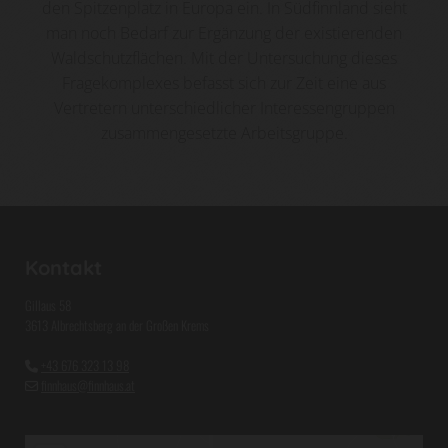
den Spitzenplatz in Europa ein. In Südfinnland sieht
man noch Bedarf zur Ergänzung der existierenden
Waldschutzflächen. Mit der Untersuchung dieses
Fragekomplexes befasst sich zur Zeit eine aus
Vertretern unterschiedlicher Interessengruppen
zusammengesetzte Arbeitsgruppe.
Kontakt
Gillaus 58
3613 Albrechtsberg an der Großen Krems
+43 676 323 13 98

finnhaus@finnhaus.at
