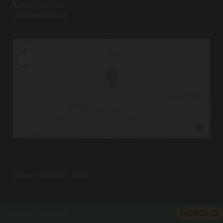
+43 676 323 13 98

finnhaus@finnhaus.at

Impressum
|
Datenschutz
|
Kontakt
Website erstellt von HEROLD