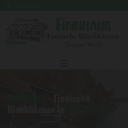
+43 676 323 13 98

FiNNHAUS
- Finnische
Blockhäuser in
ÖSTERREICH