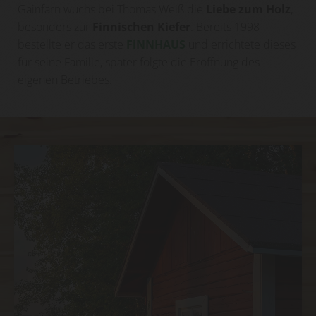
Gainfarn wuchs bei Thomas Weiß die
Liebe zum Holz
,
besonders zur
Finnischen Kiefer
. Bereits 1998
bestellte er das erste
FiNNHAUS
und errichtete dieses
für seine Familie, später folgte die Eröffnung des
eigenen Betriebes.