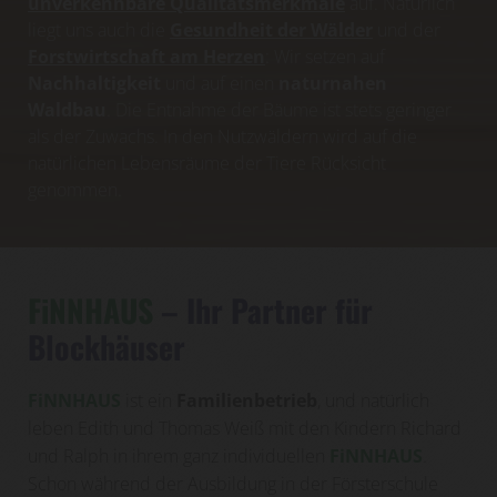
unverkennbare Qualitätsmerkmale
auf. Natürlich
liegt uns auch die
Gesundheit der Wälder
und der
Forstwirtschaft am Herzen
: Wir setzen auf
Nachhaltigkeit
und auf einen
naturnahen
Waldbau
. Die Entnahme der Bäume ist stets geringer
als der Zuwachs. In den Nutzwäldern wird auf die
natürlichen Lebensräume der Tiere Rücksicht
genommen.
FiNNHAUS
– Ihr Partner für
Blockhäuser
FiNNHAUS
ist ein
Familienbetrieb
, und natürlich
leben Edith und Thomas Weiß mit den Kindern Richard
und Ralph in ihrem ganz individuellen
FiNNHAUS
.
Schon während der Ausbildung in der Försterschule