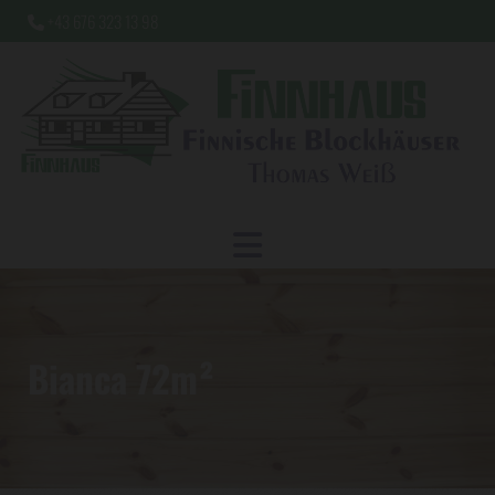
+43 676 323 13 98

Bianca 72m²